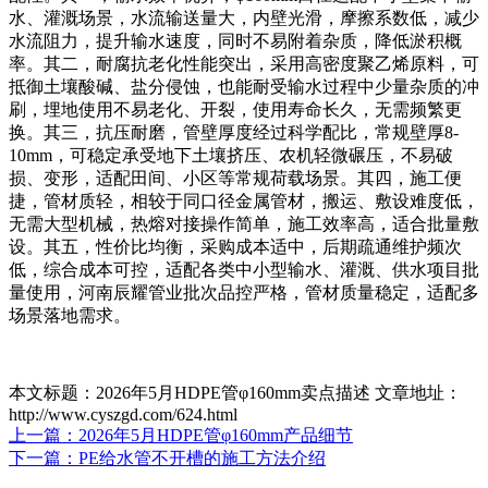
水、灌溉场景，水流输送量大，内壁光滑，摩擦系数低，减少
水流阻力，提升输水速度，同时不易附着杂质，降低淤积概
率。其二，耐腐抗老化性能突出，采用高密度聚乙烯原料，可
抵御土壤酸碱、盐分侵蚀，也能耐受输水过程中少量杂质的冲
刷，埋地使用不易老化、开裂，使用寿命长久，无需频繁更
换。其三，抗压耐磨，管壁厚度经过科学配比，常规壁厚8-
10mm，可稳定承受地下土壤挤压、农机轻微碾压，不易破
损、变形，适配田间、小区等常规荷载场景。其四，施工便
捷，管材质轻，相较于同口径金属管材，搬运、敷设难度低，
无需大型机械，热熔对接操作简单，施工效率高，适合批量敷
设。其五，性价比均衡，采购成本适中，后期疏通维护频次
低，综合成本可控，适配各类中小型输水、灌溉、供水项目批
量使用，河南辰耀管业批次品控严格，管材质量稳定，适配多
场景落地需求。
本文标题：2026年5月HDPE管φ160mm卖点描述
文章地址：
http://www.cyszgd.com/624.html
上一篇：
2026年5月HDPE管φ160mm产品细节
下一篇：
PE给水管不开槽的施工方法介绍