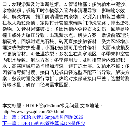
口，发现渗漏及时重新热熔。2. 管道堵塞：多为输水中泥沙、
杂物淤积，或施工时杂物落入管内未清理导致，影响输水效
率。解决方案：施工前清理管内杂物，水源入口加装过滤网，
拦截大颗粒杂质，定期打开管道末端阀门冲洗管路，排出淤积
杂物。3. 管材局部破损：多因沟槽内尖锐石块划伤、回填硬物
撞击或外力碾压导致，出现漏水点。解决方案：敷设前清理沟
槽硬物，回填时避免石块、砖瓦直接接触管材，受力区域增加
埋深或做防护处理，小面积破损可用管件修补，大面积破损及
时更换管材。4. 低温冻裂：多发生在高寒地区，冬季未排空管
内积水导致。解决方案：冬季停用后，及时排空管内残留积
水，高寒区域可适当增加埋深，避开冻土层。5. 输水不畅：多
因管道弯折过度、接口凸起或口径选型匹配不当导致。解决方
案：敷设时避免强行弯折，热熔对接保证接口平整，选型前测
算输水量，确保口径与需求匹配。
本文标题：HDPE管φ160mm常见问题
文章地址：
http://www.cyszgd.com/620.html
上一篇：
PE给水管1.6mpa常见问题2026
下一篇：
DE315的PE管换算成DN是多少