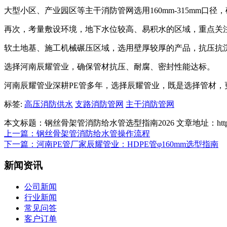
大型小区、产业园区等主干消防管网选用160mm-315mm口径
再次，考量敷设环境，地下水位较高、易积水的区域，重点关
软土地基、施工机械碾压区域，选用壁厚较厚的产品，抗压抗
选择河南辰耀管业，确保管材抗压、耐腐、密封性能达标。
河南辰耀管业深耕PE管多年，选择辰耀管业，既是选择管材，
标签:
高压消防供水
支路消防管网
主干消防管网
本文标题：钢丝骨架管消防给水管选型指南2026
文章地址：http://
上一篇：
钢丝骨架管消防给水管操作流程
下一篇：
河南PE管厂家辰耀管业：HDPE管φ160mm选型指南
新闻资讯
公司新闻
行业新闻
常见问答
客户订单